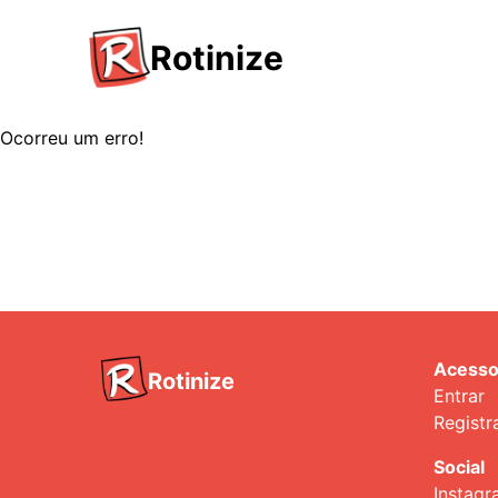
Rotinize
Ocorreu um erro!
Acess
Rotinize
Entrar
Registr
Social
Instag