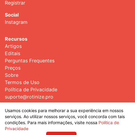
Registrar
Social
Instagram
Recursos
Artigos
Editais
Perguntas Frequentes
Preços
Sobre
Termos de Uso
Política de Privacidade
suporte@rotinize.pro
Usamos cookies para melhorar a sua experiência em nossos
Guias
serviços. Ao utilizar nossos serviços, você concorda com tais
Como Estudar Como um Aprovado
condições. Para mais informações, visite nossa
Política de
Privacidade