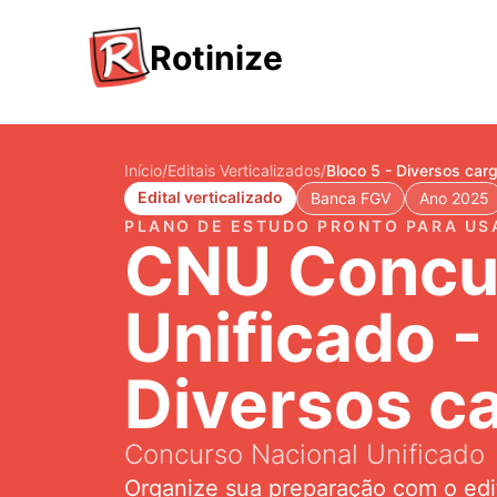
Rotinize
Início
/
Editais Verticalizados
/
Bloco 5 - Diversos car
Edital verticalizado
Banca FGV
Ano 2025
PLANO DE ESTUDO PRONTO PARA US
CNU Concur
Unificado -
Diversos c
Concurso Nacional Unificado
Organize sua preparação com o edit