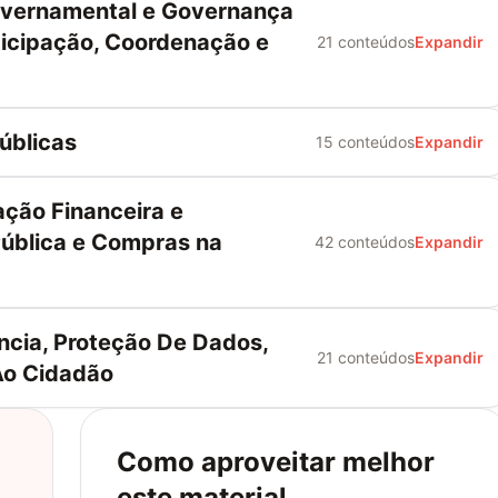
vernamental e Governança
rticipação, Coordenação e
21 conteúdos
Expandir
úblicas
15 conteúdos
Expandir
ção Financeira e
Pública e Compras na
42 conteúdos
Expandir
cia, Proteção De Dados,
21 conteúdos
Expandir
Ao Cidadão
Como aproveitar melhor
este material